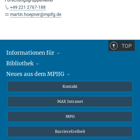
Forschungsgruppenleiter
+49 221 2767-188
martin.hoepner@mpifg.de
TOP
Informationen für
Bibliothek
Forschende
Neues aus dem MPIfG
Gäste
Profil
Alumni
eLibrary
Nachrichten
Kontakt
Medienschaffende
Datenbanken MPG.ReNa
Newsletter abonnieren
MAX Intranet
Remote Zugriff EZproxy
MPIfG auf LinkedIn
MPIfG auf Bluesky
MPG
Magazin Gesellschaftsforschung
Barrierefreiheit