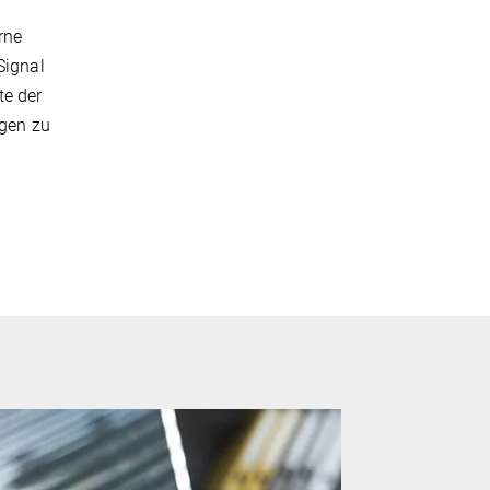
,
rne
Signal
te der
ngen zu