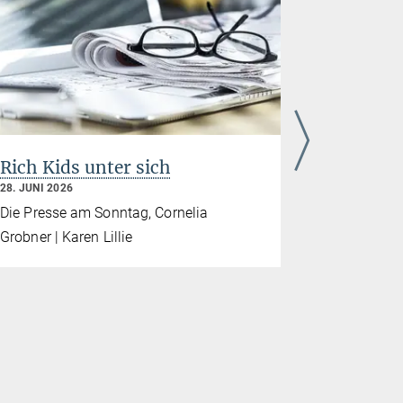
Rich Kids unter sich
„Die rei
unsicht
28. JUNI 2026
25. JUNI 202
Die Presse am Sonntag, Cornelia
der Freitag
Grobner | Karen Lillie
Emma Isch