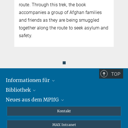
route. Through this trek, the book
accompanies a group of Afghan families
and friends as they are being smuggled
together along the route to seek asylum and
.
safety.
◼
TOP
Informationen für
Bibliothek
Forschende
Neues aus dem MPIfG
Gäste
Profil
Alumni
eLibrary
Nachrichten
Kontakt
Medienschaffende
Datenbanken MPG.ReNa
Newsletter abonnieren
MAX Intranet