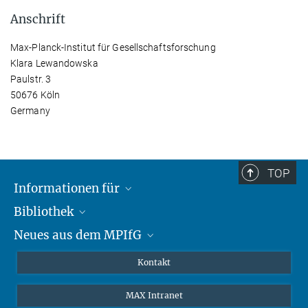
Anschrift
Max-Planck-Institut für Gesellschaftsforschung
Klara Lewandowska
Paulstr. 3
50676 Köln
Germany
TOP
Informationen für
Bibliothek
Forschende
Neues aus dem MPIfG
Gäste
Profil
Alumni
eLibrary
Nachrichten
Kontakt
Medienschaffende
Datenbanken MPG.ReNa
Newsletter abonnieren
MAX Intranet
Remote Zugriff EZproxy
MPIfG auf LinkedIn