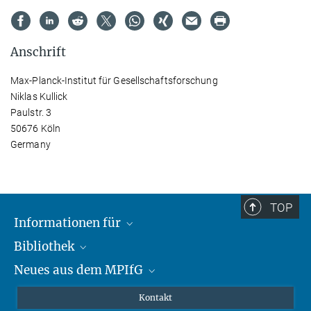
Anschrift
Max-Planck-Institut für Gesellschaftsforschung
Niklas Kullick
Paulstr. 3
50676 Köln
Germany
TOP
Informationen für
Bibliothek
Forschende
Neues aus dem MPIfG
Gäste
Profil
Alumni
eLibrary
Nachrichten
Kontakt