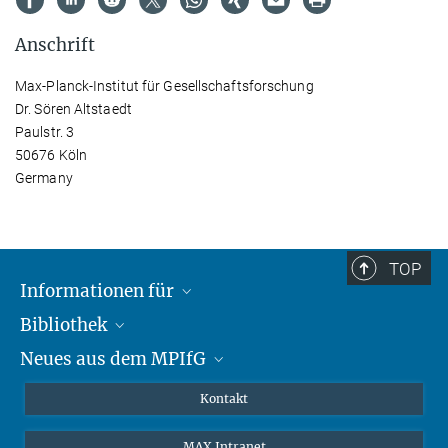
Anschrift
Max-Planck-Institut für Gesellschaftsforschung
Dr. Sören Altstaedt
Paulstr. 3
50676 Köln
Germany
TOP
Informationen für
Bibliothek
Forschende
Neues aus dem MPIfG
Gäste
Profil
Alumni
eLibrary
Nachrichten
Kontakt
Medienschaffende
Datenbanken MPG.ReNa
Newsletter abonnieren
MAX Intranet