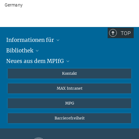
Germany
TOP
Informationen für
Bibliothek
Forschende
Neues aus dem MPIfG
Gäste
Profil
Alumni
eLibrary
Nachrichten
Kontakt
Medienschaffende
Datenbanken MPG.ReNa
Newsletter abonnieren
MAX Intranet
Remote Zugriff EZproxy
MPIfG auf LinkedIn
MPIfG auf Bluesky
MPG
Magazin Gesellschaftsforschung
Barrierefreiheit