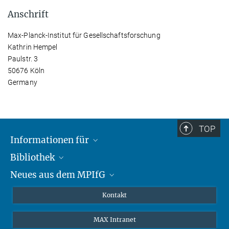
Anschrift
Max-Planck-Institut für Gesellschaftsforschung
Kathrin Hempel
Paulstr. 3
50676 Köln
Germany
TOP
Informationen für
Bibliothek
Forschende
Neues aus dem MPIfG
Gäste
Profil
Alumni
eLibrary
Nachrichten
Kontakt
Medienschaffende
Datenbanken MPG.ReNa
Newsletter abonnieren
MAX Intranet
Remote Zugriff EZproxy
MPIfG auf LinkedIn