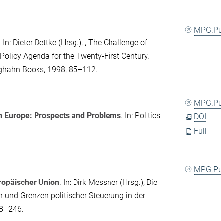
MPG.P
. In:
Dieter Dettke
(Hrsg.),
,
The Challenge of
Policy Agenda for the Twenty-First Century
.
Berghahn Books, 1998, 85–112.
MPG.P
 in Europe: Prospects and Problems
. In:
Politics
DOI
Full
MPG.P
ropäischer Union
. In:
Dirk Messner
(Hrsg.),
Die
n und Grenzen politischer Steuerung in der
18–246.