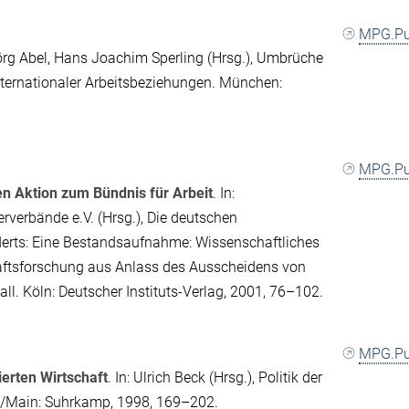
MPG.P
rg Abel
,
Hans Joachim Sperling
(Hrsg.),
Umbrüche
nternationaler Arbeitsbeziehungen
. München:
MPG.P
en Aktion zum Bündnis für Arbeit
. In:
erverbände e.V.
(Hrsg.),
Die deutschen
erts: Eine Bestandsaufnahme: Wissenschaftliches
haftsforschung aus Anlass des Ausscheidens von
all
. Köln: Deutscher Instituts-Verlag, 2001, 76–102.
MPG.P
ierten Wirtschaft
. In:
Ulrich Beck
(Hrsg.),
Politik der
rt/Main: Suhrkamp, 1998, 169–202.