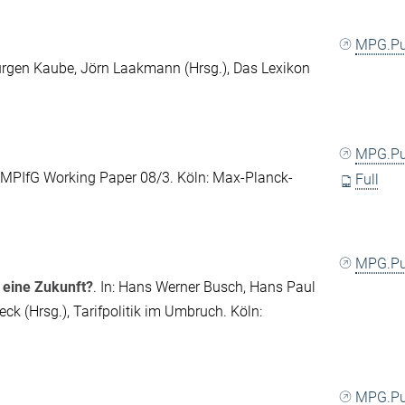
MPG.P
ürgen Kaube
,
Jörn Laakmann
(Hrsg.), Das Lexikon
MPG.P
 MPIfG Working Paper 08/3. Köln: Max-Planck-
Full
MPG.P
 eine Zukunft?
. In:
Hans Werner Busch
,
Hans Paul
eck
(Hrsg.),
Tarifpolitik im Umbruch
. Köln:
MPG.P