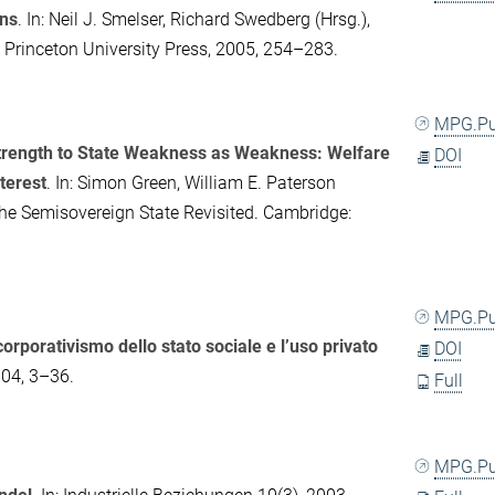
ons
. In:
Neil J. Smelser
,
Richard Swedberg
(Hrsg.),
: Princeton University Press, 2005, 254–283.
MPG.P
Strength to State Weakness as Weakness: Welfare
DOI
terest
. In:
Simon Green
,
William E. Paterson
e Semisovereign State Revisited
. Cambridge:
MPG.P
corporativismo dello stato sociale e l’uso privato
DOI
004, 3–36.
Full
MPG.P