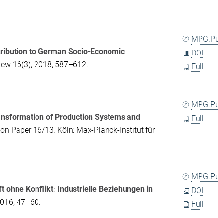
MPG.P
ontribution to German Socio-Economic
DOI
iew
16(3), 2018, 587–612.
Full
MPG.P
Transformation of Production Systems and
Full
on Paper 16/13. Köln: Max-Planck-Institut für
MPG.P
t ohne Konflikt: Industrielle Beziehungen in
DOI
2016, 47–60.
Full