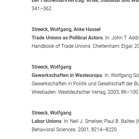
Der Flächentarifvertrag: Krise, Stabilität und W
341–362.
Streeck, Wolfgang
,
Anke Hassel
Trade Unions as Political Actors
. In:
John T. Add
Handbook of Trade Unions
. Cheltenham: Elgar, 
Streeck, Wolfgang
Gewerkschaften in Westeuropa
. In:
Wolfgang Sc
Gewerkschaften in Politik und Gesellschaft der 
Wiesbaden: Westdeutscher Verlag, 2003, 86–100
Streeck, Wolfgang
Labor Unions
. In:
Neil J. Smelser
,
Paul B. Baltes
(H
Behavioral Sciences. 2001, 8214–8220.