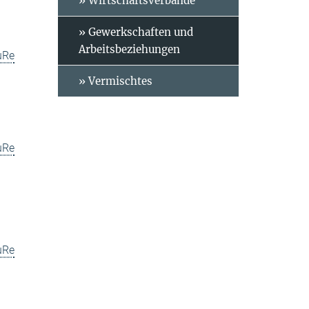
» Wirtschaftsverbände
» Gewerkschaften und
Arbeitsbeziehungen
uRe
» Vermischtes
uRe
uRe