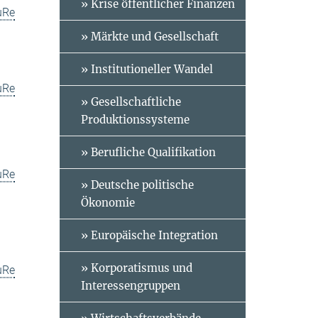
» Krise öffentlicher Finanzen
uRe
» Märkte und Gesellschaft
» Institutioneller Wandel
uRe
» Gesellschaftliche
Produktionssysteme
» Berufliche Qualifikation
uRe
» Deutsche politische
Ökonomie
» Europäische Integration
» Korporatismus und
uRe
Interessengruppen