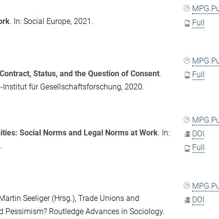
MPG.P
ork
. In:
Social Europe
, 2021.
Full
MPG.P
 Contract, Status, and the Question of Consent
.
Full
nstitut für Gesellschaftsforschung, 2020.
MPG.P
ities: Social Norms and Legal Norms at Work
. In:
DOI
.
Full
MPG.P
Martin Seeliger
(Hrsg.),
Trade Unions and
DOI
nd Pessimism?
Routledge Advances in Sociology.