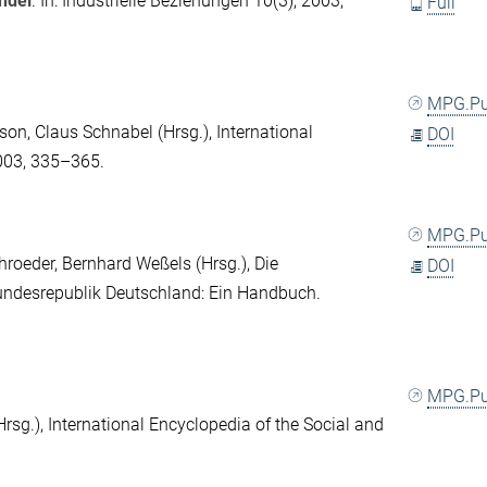
andel
. In:
Industrielle Beziehungen
10(3), 2003,
Full
MPG.P
ison
,
Claus Schnabel
(Hrsg.),
International
DOI
2003, 335–365.
MPG.P
hroeder
,
Bernhard Weßels
(Hrsg.),
Die
DOI
Bundesrepublik Deutschland: Ein Handbuch
.
.
MPG.P
rsg.), International Encyclopedia of the Social and