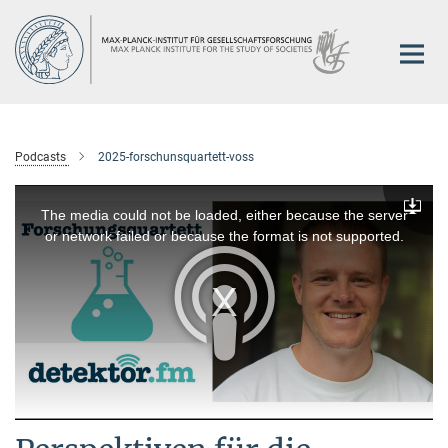
Hauptinhalt
Podcasts
2025-forschunsquartett-voss
This
is
a
The media could not be loaded, either because the server
Downlo
modal
window.
or network failed or because the format is not supported.