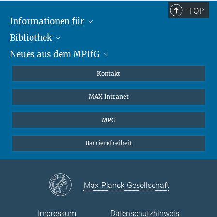
TOP
Informationen für
Bibliothek
Forschende
Neues aus dem MPIfG
Gäste
Profil
Alumni
eLibrary
Nachrichten
Kontakt
Medienschaffende
Datenbanken MPG.ReNa
Newsletter abonnieren
MAX Intranet
Remote Zugriff EZproxy
MPIfG auf LinkedIn
MPIfG auf Bluesky
MPG
Magazin Gesellschaftsforschung
Barrierefreiheit
Max-Planck-Gesellschaft
Impressum
Datenschutzhinweis