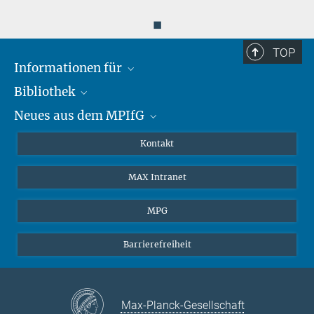
◼
TOP
Informationen für
Bibliothek
Forschende
Neues aus dem MPIfG
Gäste
Profil
Alumni
eLibrary
Nachrichten
Kontakt
Medienschaffende
Datenbanken MPG.ReNa
Newsletter abonnieren
MAX Intranet
Remote Zugriff EZproxy
MPIfG auf LinkedIn
MPIfG auf Bluesky
MPG
Magazin Gesellschaftsforschung
Barrierefreiheit
Max-Planck-Gesellschaft