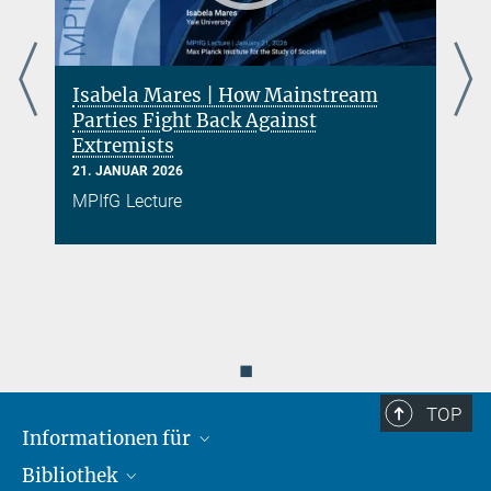
Isabela Mares | How Mainstream
s
Parties Fight Back Against
Extremists
21. JANUAR 2026
MPIfG Lecture
◼
TOP
Informationen für
Bibliothek
Forschende