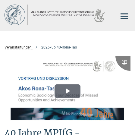
Hauptinhalt
Veranstaltungen
2025-jubi40-Rona-Tas
Downlo
Play
Video
40 Jahre MPIfG -