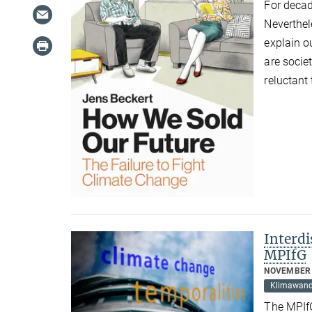
For deca
Neverthel
explain o
are socie
reluctant
Interdi
MPIfG
NOVEMBER 
Klimawand
The MPIfG