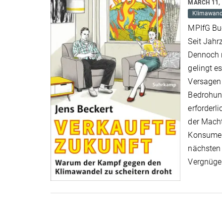
MARCH 11,
Klimawand
MPIfG Bu
Seit Jahr
Dennoch 
gelingt e
Versagen 
Bedrohung
erforderl
der Macht
Konsument
nächsten
Vergnüge