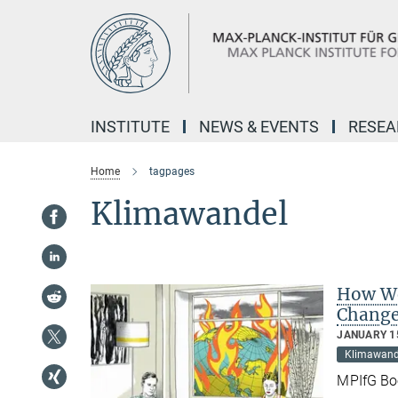
Main-
Content
INSTITUTE
NEWS & EVENTS
RESE
Home
tagpages
Klimawandel
How We
Chang
JANUARY 15
Klimawand
MPIfG Bo