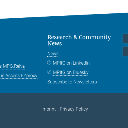
Research & Community
News
News
MPIfG on LinkedIn
es MPG.ReNa
MPIfG on Bluesky
us Access EZproxy
Subscribe to Newsletters
Imprint
Privacy Policy