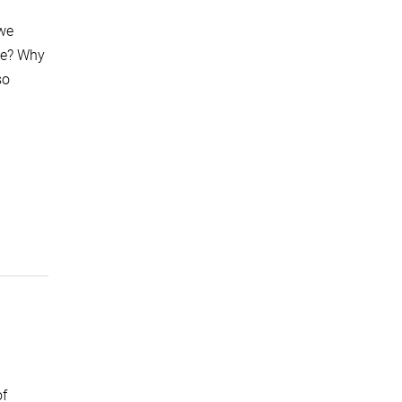
 we
ge? Why
so
of