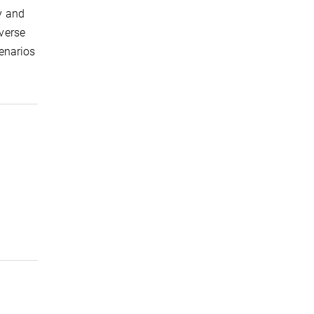
y and
verse
enarios