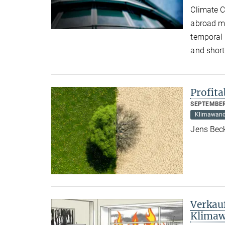
Climate C
abroad me
temporal 
and short
Profita
SEPTEMBER
Klimawand
Jens Bec
Verkau
Klimaw